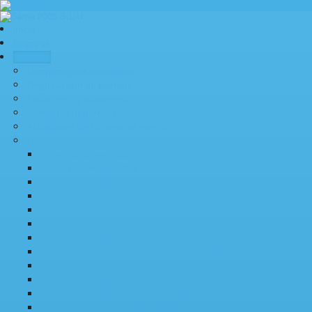
Inicio
Empresa
Servicios
Campamentos deportivos
Organización de eventos
Socorrismo y salvamento
Monitores deportivos
Actividades de Turismo de Aventura
Formación
Curso socorrismo 2026
Curso socorrismo 2025
Curso socorrismo 2024
Curso de socorrismo Verano 2023
Curso de socorrismo 2023
Curso de socorrismo 2022
Curso socorrismo 2021
Curso de socorrismo Vera 2020 – Finalizado
Curso socorrismo 2019 Huercal-Overa- Finalizado
Curso socorrismo 2019 Vera- Finalizado
Curso Socorrismo 2018 – Finalizado
Curso de Socorrismo 2017 – Finalizado