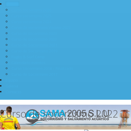
Eventos
Curso socorrismo 2026
Curso socorrismo 2025
Curso socorrismo 2024
Curso de socorrismo Verano 2023
Curso de socorrismo 2023
Curso de socorrismo 2022
Curso de Socorrismo 2021
Curso de Socorrismo 2019
Rugby & Surf Camp
Calendario eventos
Curso Socorrismo 2018 – Finalizado
Curso de Socorrismo 2017
Equipo
Galeria
Contacto
Curso de socorrismo 2022