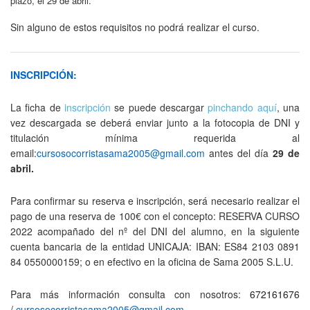
plazo, el 29 de abril.
Sin alguno de estos requisitos no podrá realizar el curso.
INSCRIPCIÓN:
La ficha de
inscripción
se puede descargar
pinchando aquí
, una
vez descargada se deberá enviar junto a la fotocopia de DNI y
titulación mínima requerida al
email:
cursosocorristasama2005@gmail.com
antes del día
29
de
abril.
Para confirmar su reserva e inscripción, será necesario realizar el
pago de una reserva de 100€ con el concepto: RESERVA CURSO
2022 acompañado del nº del DNI del alumno, en la siguiente
cuenta bancaria de la entidad UNICAJA: IBAN: ES84 2103 0891
84 0550000159; o en efectivo en la oficina de Sama 2005 S.L.U.
Para más información consulta con nosotros:
672161676
/
cursosocorristasama2005@gmail.com