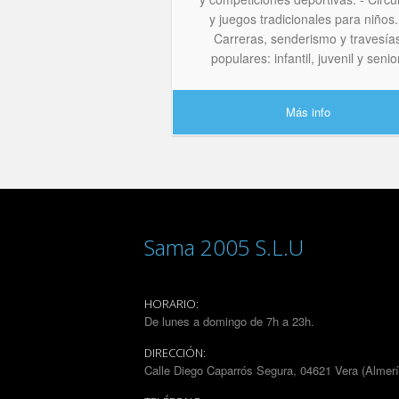
y juegos tradicionales para niños.
Carreras, senderismo y travesía
populares: infantil, juvenil y senio
Más info
Sama 2005 S.L.U
HORARIO:
De lunes a domingo de 7h a 23h.
DIRECCIÓN:
Calle Diego Caparrós Segura, 04621 Vera (Almerí