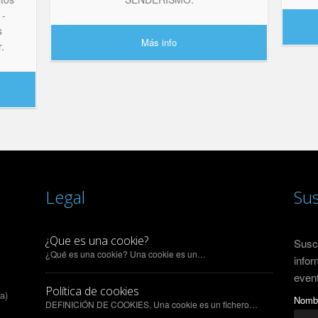
 -
s
Más info
r.
Legal
Sus
¿Que es una cookie?
Suscr
¿Qué es una cookie? Una cookie es un…
infor
even
Política de cookies
a)
Nomb
DEFINICIÓN DE COOKIES. Una cookie es un fichero…