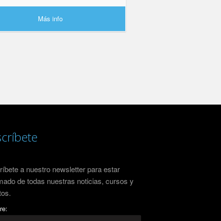
Más info
críbete
íbete a nuestro newsletter para estar
mado de todas nuestras noticias, cursos y
tos.
re: