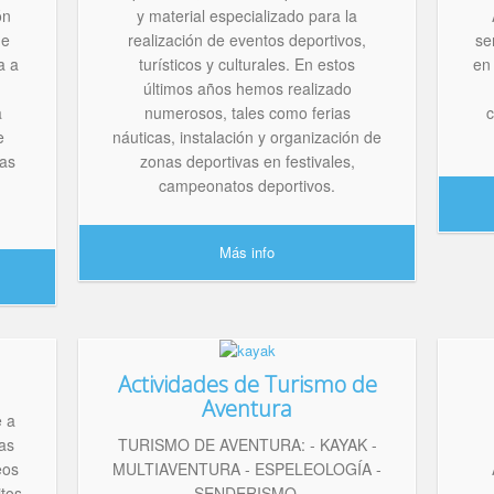
ón
y material especializado para la
de
realización de eventos deportivos,
se
a a
turísticos y culturales. En estos
en
últimos años hemos realizado
a
numerosos, tales como ferias
c
e
náuticas, instalación y organización de
cas
zonas deportivas en festivales,
campeonatos deportivos.
Más info
Actividades de Turismo de
Aventura
e a
nas
TURISMO DE AVENTURA: - KAYAK -
eos
MULTIAVENTURA - ESPELEOLOGÍA -
itos
SENDERISMO.